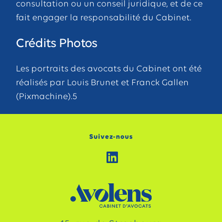
consultation ou un conseil juridique, et de ce
fait engager la responsabilité du Cabinet.
Crédits Photos
Les portraits des avocats du Cabinet ont été
réalisés par Louis Brunet et Franck Gallen
(Pixmachine).5
Suivez-nous