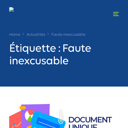
Home
Actualités
Faute inexcusable
Étiquette :
Faute
inexcusable