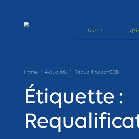
QUI ?
QU
Home
Actualités
RequalificationCDD
Étiquette :
Requalific