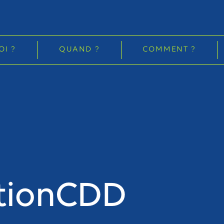
OI ?
QUAND ?
COMMENT ?
ationCDD